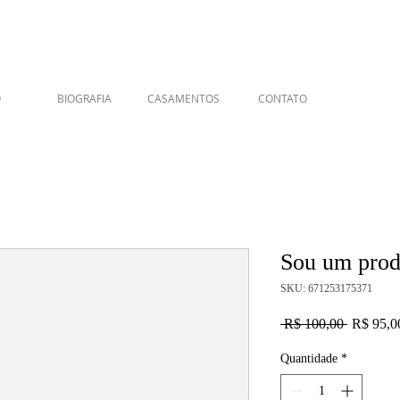
O
BIOGRAFIA
CASAMENTOS
CONTATO
Sou um prod
SKU: 671253175371
Preço
 R$ 100,00 
R$ 95,0
normal
Quantidade
*