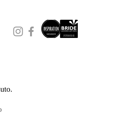
uto.
Preço
0
promocional