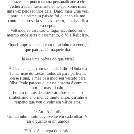
e trazer um pouco da sua personalidade a ele.
Achei a ideia fascinante e me apaixonei mais
uma vez pelos sonhos dela. Digo, mais uma vez,
porque a primeira paixão foi quando ela me
contou como seria seu casamento, mas isso fica
pra depois.
Voltando ao assunto; O lugar escolhido foi o
mesmo onde seria o casamento, o Vila Relicário.
Fiquei impressionado com o carinho e a energia
que pairava ali naquele dia.
Já era uma prévia do que viria?
A Clara chegou com seus pais Edir e Dinia e a
Tânia, mãe do Lucas, todos ali para participar
desse ritual, a mãe passando seu vestido para
filha. Pode parecer que essa historia é comum
por aí, mas ali não.
Foram muitos detalhes carinhosos, de um
simbolismo enorme, de muito amor, carinho e
respeito que vou dividir em vários atos.
1º Ato: A família
Um carinho muito envolvente em cada olhar. Vi
ali o quanto eram unidos
2º Ato: A entrega do vestido