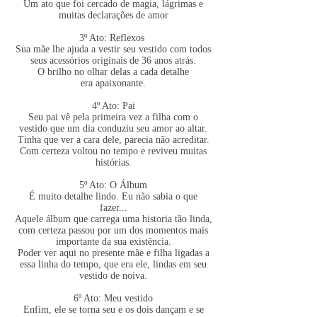
Um ato que foi cercado de magia, lágrimas e
muitas declarações de amor
3º Ato: Reflexos
Sua mãe lhe ajuda a vestir seu vestido com todos
seus acessórios originais de 36 anos atrás.
O brilho no olhar delas a cada detalhe
era apaixonante.
4º Ato: Pai
Seu pai vê pela primeira vez a filha com o
vestido que um dia conduziu seu amor ao altar.
Tinha que ver a cara dele, parecia não acreditar.
Com certeza voltou no tempo e reviveu muitas
histórias.
5º Ato: O Álbum
É muito detalhe lindo. Eu não sabia o que
fazer...
Aquele álbum que carrega uma historia tão linda,
com certeza passou por um dos momentos mais
importante da sua existência.
Poder ver aqui no presente mãe e filha ligadas a
essa linha do tempo, que era ele, lindas em seu
vestido de noiva.
6º Ato: Meu vestido
Enfim, ele se torna seu e os dois dançam e se