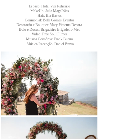
Espaço: Hotel Vila Relicário
MakeUp: Julia Magalhães
Hair: Bia Bastos
Cerimonial: Bella Gomes Eventos
Decoração e Bouquet: Mary Pimenta Decora
Bolo e Doces: Brigadeiro Brigadeiro Meu
Video: Free Soul Filmes
Musica Ceimônia: Frank Bueno
Música Recepção: Daniel Bravo