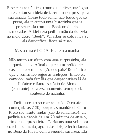
Esse cara romântico, como eu já disse, me ligou
e me contou sua ideia de fazer uma surpresa para
sua amada. Como todo romântico louco que se
preze, ele inventou uma historinha que ia
presenteá-la com um Book no dia dos
namorados. A ideia era pedir a mão da donzela
no meio desse "Book". Vai saber se colou né? Se
ela desconfiou, ficou só nisso.
Mas o cara é FODA. Ele tem a manha.
Não muito satisfeito com essa surpresinha, ele
queria mais. Afinal o que é um pedido de
casamento sem a benção dos pais? Romântico
que é romântico segue as tradições. Então ele
convidou toda família que despencariam lá de
Lafaiete e Santo Antônio do Monte
(Samonte) para esse momento sem que ela
soubesse de nadinha.
Definimos nosso roteiro então. O ensaio
começaria as 7:30, porque as manhãs de Ouro
Preto são muito lindas (caô de romântico), ele
pediria ela depois de uns 20 minutos de ensaio,
primeira surpresa feita. Daríamos uma volta pra
concluir o ensaio, agora dos dois, e fecharíamos
no Bené da Flauta com a segunda surpresa. Ela