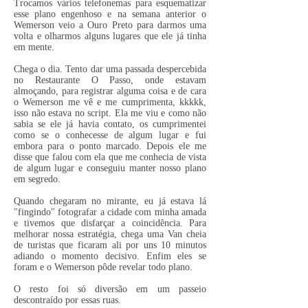
Trocamos vários telefonemas para esquematizar
esse plano engenhoso e na semana anterior o
Wemerson veio a Ouro Preto para darmos uma
volta e olharmos alguns lugares que ele já tinha
em mente.
Chega o dia. Tento dar uma passada despercebida
no Restaurante O Passo, onde estavam
almoçando, para registrar alguma coisa e de cara
o Wemerson me vê e me cumprimenta, kkkkk,
isso não estava no script. Ela me viu e como não
sabia se ele já havia contato, os cumprimentei
como se o conhecesse de algum lugar e fui
embora para o ponto marcado. Depois ele me
disse que falou com ela que me conhecia de vista
de algum lugar e conseguiu manter nosso plano
em segredo.
Quando chegaram no mirante, eu já estava lá
"fingindo" fotografar a cidade com minha amada
e tivemos que disfarçar a coincidência. Para
melhorar nossa estratégia, chega uma Van cheia
de turistas que ficaram ali por uns 10 minutos
adiando o momento decisivo. Enfim eles se
foram e o Wemerson pôde revelar todo plano.
O resto foi só diversão em um passeio
descontraído por essas ruas.