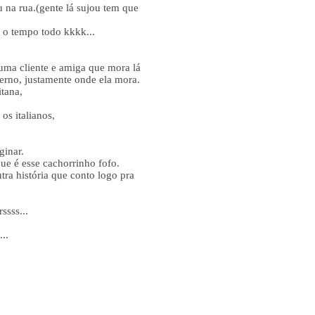
u na rua.(gente lá sujou tem que
 o tempo todo kkkk...
 uma cliente e amiga que mora lá
erno, justamente onde ela mora.
itana,
os italianos,
ginar.
ue é esse cachorrinho fofo.
tra história que conto logo pra
ssss...
..