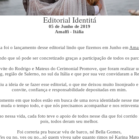
Editorial Identitá
05 de Junho de 2019
Amalfi - Itália
a foi o lançamento desse editorial lindo que fizemos em Junho em
Amal
ndo que só pode ser concretizado graças a participação de todos os parc
nvite do Rodrigo e Mateus do Cerimonial Promove, que foram realizar
te
, região de Salerno, no sul da Itália e que por sua vez convidaram a R
 a ideia de se fazer esse editorial, o que me deixou muito lisonjeado e
convite, confiança e responsabilidade depositadas em mim.
momento em que todos estão em busca de uma nova identidade nesse mer
 muda o tempo todo, e que nós precisamos acompanhar e nos reinventar
nessa vida, cada foto teve o apoio de todos nesse dia que foi corrido
pois, todos deram seu melhor.
Foi correria pra buscar véu de barco, né Bella Gomes,
Yes ou no, yes ou no...só quem viveu sabe quanto rimos né Karina Mato