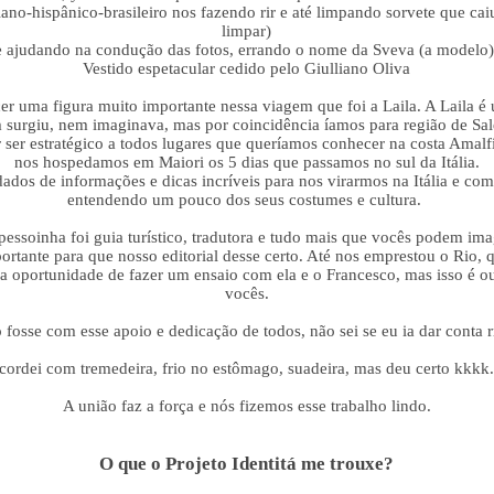
ano-hispânico-brasileiro nos fazendo rir e até limpando sorvete que cai
limpar)
e ajudando na condução das fotos, errando o nome da Sveva (a modelo)
Vestido espetacular cedido pelo Giulliano Oliva
er uma figura muito importante nessa viagem que foi a Laila. A Laila é
 surgiu, nem imaginava, mas por coincidência íamos para região de Sal
 ser estratégico a todos lugares que queríamos conhecer na costa Amalf
nos hospedamos em Maiori os 5 dias que passamos no sul da Itália.
dos de informações e dicas incríveis para nos virarmos na Itália e com 
entendendo um pouco dos seus costumes e cultura.
pessoinha foi guia turístico, tradutora e tudo mais que vocês podem ima
rtante para que nosso editorial desse certo. Até nos emprestou o Rio, q
 a oportunidade de fazer um ensaio com ela e o Francesco, mas isso é ou
vocês.
 fosse com esse apoio e dedicação de todos, não sei se eu ia dar conta rr
cordei com tremedeira, frio no estômago, suadeira, mas deu certo kkkk..
A união faz a força e nós fizemos esse trabalho lindo.
O que o Projeto Identitá me trouxe?