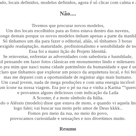
do, locais definidos, modelos definidos, agora é só clicar com calma e 
Não....
Tivemos que procurar novos modelos,
Um dos locais escolhidos para as fotos estava dentro das nuvens,
 longe demais porque os novos modelos tinham apenas a parte da manhã
Só tínhamos um dia para fazer o editorial, aliás, só tínhamos 3 horas
 exigido readaptação, maturidade, profissionalismo e sensibilidade de to
Essa foi a maior lição do Projeto Identitá.
Se reinventar, enfrentar as adversidades com sabedoria e humildade,
sil pensando em fazer fotos clássicas em monumentos lindo e milenares
so pra mim que nasci numa cidade patrimônio da humanidade e que é u
claro que tínhamos que explorar um pouco da arquitetura local, e foi fei
mas me deparei com a oportunidade de registrar algo mais humano.
Um casal jovem, nada de mega produções e com uma energia incrível
 um ícone na nossa viagem. Era por o pé na rua e vinha a Karina ""quer
e provamos alguns deliciosos com indicação da Laila
A Scooter, é a moto símbolo da Itália.
o o Aléssio (modelo) disse que estava de moto, e quando vi aquela lin
logo falei; vai buscar sua moto pelo amor de Deus kkkk..
Fomos pro meio da rua, no meio do povo,
provocamos curiosidade e sensações e nos divertimos muito.
Resumo