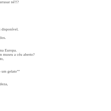
arrasar né!!?
 disponível.
dos.
 na Europa.
m museu a céu aberto?
to,
o um gelato""
deza,