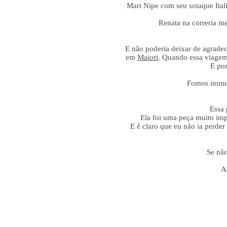
Mari Nipe com seu sotaque Itali
Renata na correria m
E não poderia deixar de agradec
em
Maiori
. Quando essa viagem
E por
Fomos inunda
Essa 
Ela foi uma peça muito impo
E é claro que eu não ia perder
Se não
A