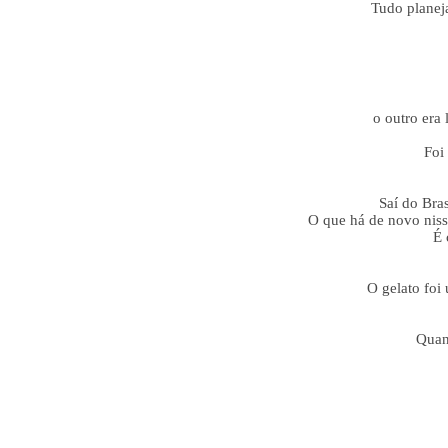
Tudo planeja
o outro era
Foi
Saí do Bra
O que há de novo nis
É 
O gelato foi
Quand