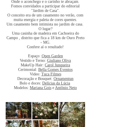
Onde o aconchego e o carinho te abraçam.
Fomos convidados a participar do editorial
"Jardim de Casa".
O conceito era de um casamento no verão, com
muita energia e paleta de cores quentes.
Um casamento bem intimista no jardim de casa.
O lugar?
Uma casinha de madeira em Cachoeira do
Campo , distrito que fica a 18 km de Ouro Preto
- MG.
Confere aí o resultado!
Espaço:
Open Garden
Vestido e Terno:
Giuliano Oliva
MakeUp Hair:
Carol Junqueira
Cerimonial:
Bella Gomes Eventos
Video:
Tuca Filmes
Decoração e Bouquet:
Ornamentun
Bolo e doces:
Delícias da Lúcia
Modelos:
Mariana Gois
e
Antônio Neto